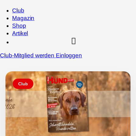
Club
Magazin
Shop
Artikel
Club-Mitglied werden
Einloggen
Club