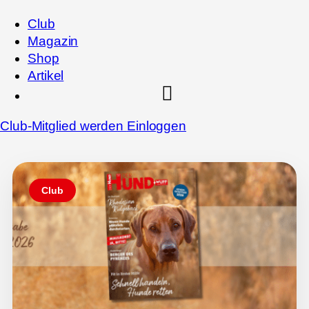
Club
Magazin
Shop
Artikel
Club-Mitglied werden
Einloggen
Club