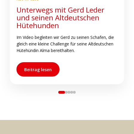
Unterwegs mit Gerd Leder
S
und seinen Altdeutschen
b
Hütehunden
C
h
Im Video begleiten wir Gerd zu seinen Schafen, die
s
gleich eine kleine Challenge für seine Altdeutschen
s
Hütehündin Alma bereithalten.
Beitrag lesen