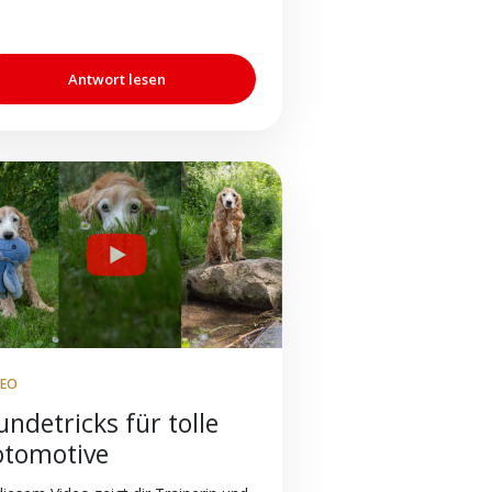
Antwort lesen
DEO
ndetricks für tolle
otomotive