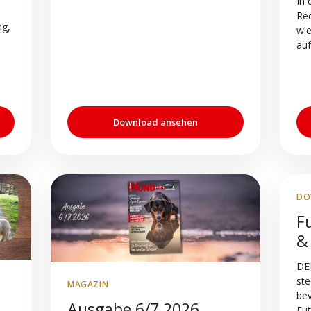
In 
Red
ng,
wie
auf
Download ansehen
DO
F
&
DE
ste
MAGAZIN
be
Ausgabe 6/7 2026
Fut