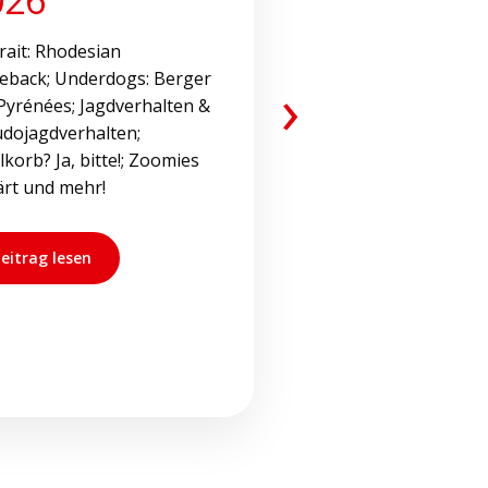
rait: Rhodesian
eback; Underdogs: Berger
›
Pyrénées; Jagdverhalten &
dojagdverhalten;
korb? Ja, bitte!; Zoomies
ärt und mehr!
eitrag lesen