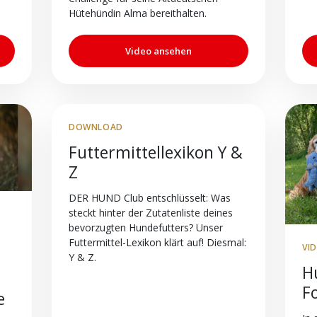
Hütehündin Alma bereithalten.
Video ansehen
DOWNLOAD
Futtermittellexikon Y &
Z
DER HUND Club entschlüsselt: Was
steckt hinter der Zutatenliste deines
bevorzugten Hundefutters? Unser
Futtermittel-Lexikon klärt auf! Diesmal:
VI
Y & Z.
Hu
F
e