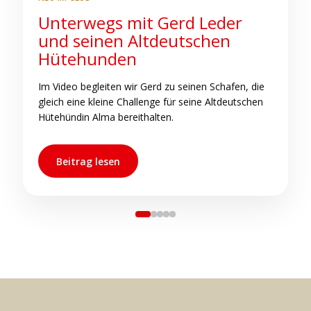
Unterwegs mit Gerd Leder
S
und seinen Altdeutschen
b
Hütehunden
C
h
Im Video begleiten wir Gerd zu seinen Schafen, die
s
gleich eine kleine Challenge für seine Altdeutschen
s
Hütehündin Alma bereithalten.
Beitrag lesen