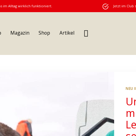
s im Alltag wirklich funktioniert.
Jetzt im Club 
b
Magazin
Shop
Artikel
NEU 
U
m
L
s