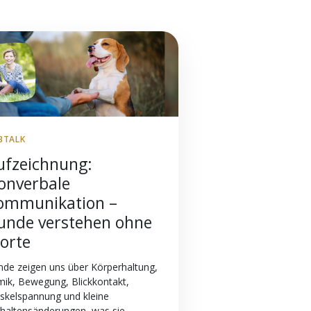
BTALK
ufzeichnung:
onverbale
ommunikation –
unde verstehen ohne
orte
de zeigen uns über Körperhaltung,
ik, Bewegung, Blickkontakt,
skelspannung und kleine
haltensänderungen, was sie