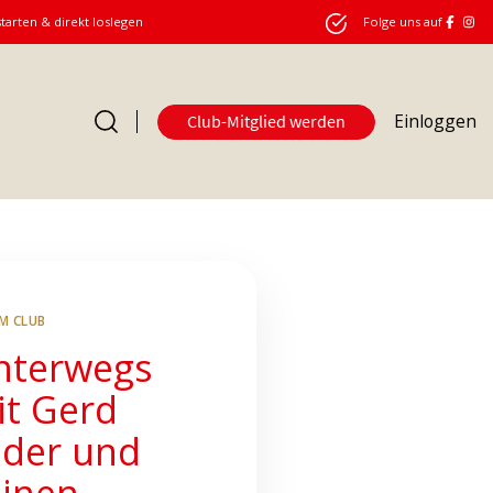
starten & direkt loslegen
Folge uns auf
Einloggen
Club-Mitglied werden
Club
IM CLUB
nterwegs
it Gerd
eder und
einen