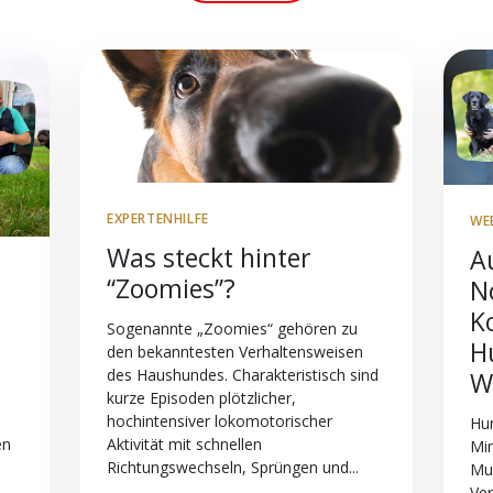
EXPERTENHILFE
WE
Was steckt hinter
A
“Zoomies”?
N
K
Sogenannte „Zoomies“ gehören zu
H
den bekanntesten Verhaltensweisen
des Haushundes. Charakteristisch sind
W
kurze Episoden plötzlicher,
hochintensiver lokomotorischer
Hun
Aktivität mit schnellen
en
Mim
Richtungswechseln, Sprüngen und...
Mu
Ver