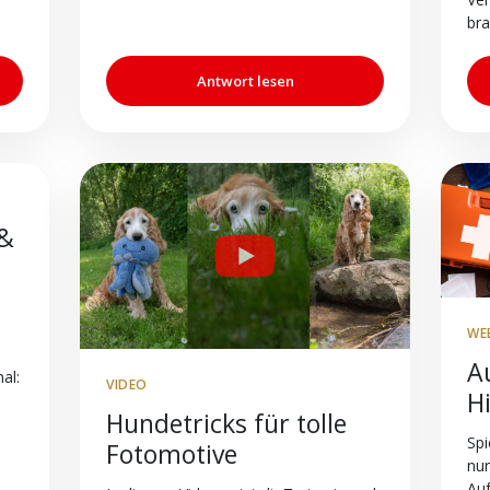
bra
Antwort lesen
 &
WE
A
al:
VIDEO
H
Hundetricks für tolle
Spi
Fotomotive
nur
Au