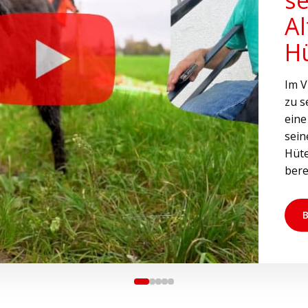
A
H
Im V
zu s
eine
sein
Hüt
bere
B