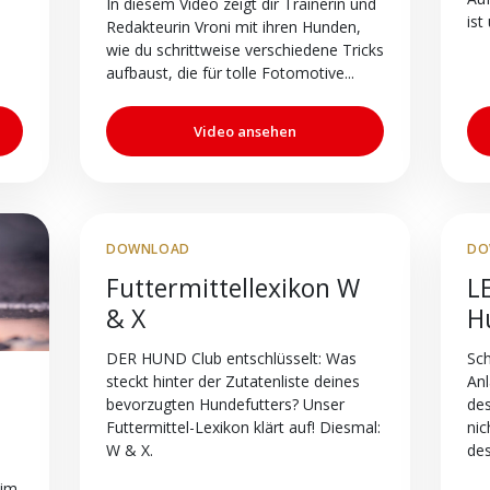
In diesem Video zeigt dir Trainerin und
ist
Redakteurin Vroni mit ihren Hunden,
wie du schrittweise verschiedene Tricks
aufbaust, die für tolle Fotomotive...
Video ansehen
DOWNLOAD
DO
Futtermittellexikon W
L
& X
H
DER HUND Club entschlüsselt: Was
Sch
steckt hinter der Zutatenliste deines
Anl
bevorzugten Hundefutters? Unser
des
Futtermittel-Lexikon klärt auf! Diesmal:
nic
W & X.
des
/im