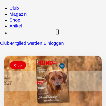
Club
Magazin
Shop
Artikel
Club-Mitglied werden
Einloggen
Club