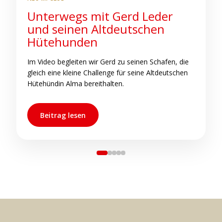
Unterwegs mit Gerd Leder
S
und seinen Altdeutschen
b
Hütehunden
C
h
Im Video begleiten wir Gerd zu seinen Schafen, die
s
gleich eine kleine Challenge für seine Altdeutschen
s
Hütehündin Alma bereithalten.
Beitrag lesen