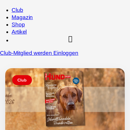
Club
Magazin
Shop
Artikel
Club-Mitglied werden
Einloggen
Club