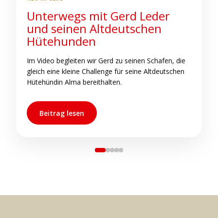
Unterwegs mit Gerd Leder
S
und seinen Altdeutschen
b
Hütehunden
C
h
Im Video begleiten wir Gerd zu seinen Schafen, die
s
gleich eine kleine Challenge für seine Altdeutschen
s
Hütehündin Alma bereithalten.
Beitrag lesen