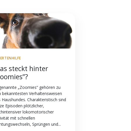
PERTENHILFE
as steckt hinter
Zoomies”?
genannte „Zoomies“ gehören zu
n bekanntesten Verhaltensweisen
 Haushundes. Charakteristisch sind
ze Episoden plötzlicher,
hintensiver lokomotorischer
ivität mit schnellen
htungswechseln, Sprüngen und...