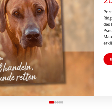
Port
Ridg
des 
Pseu
Maul
erkl
B