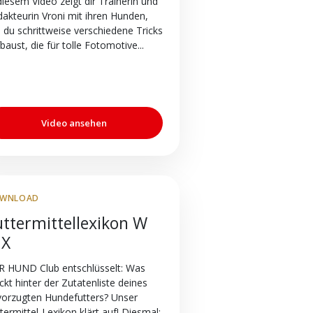
diesem Video zeigt dir Trainerin und
akteurin Vroni mit ihren Hunden,
 du schrittweise verschiedene Tricks
baust, die für tolle Fotomotive...
Video ansehen
WNLOAD
uttermittellexikon W
 X
R HUND Club entschlüsselt: Was
ckt hinter der Zutatenliste deines
vorzugten Hundefutters? Unser
termittel-Lexikon klärt auf! Diesmal: