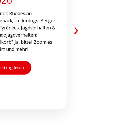
rait: Rhodesian
eback; Underdogs: Berger
›
Pyrénées; Jagdverhalten &
dojagdverhalten;
korb? Ja, bitte!; Zoomies
ärt und mehr!
eitrag lesen