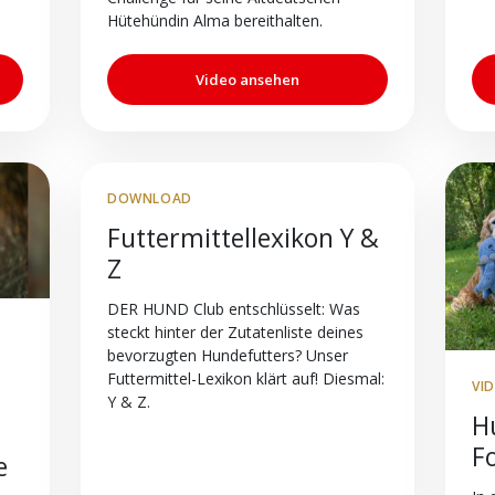
Hütehündin Alma bereithalten.
Video ansehen
DOWNLOAD
Futtermittellexikon Y &
Z
DER HUND Club entschlüsselt: Was
steckt hinter der Zutatenliste deines
bevorzugten Hundefutters? Unser
Futtermittel-Lexikon klärt auf! Diesmal:
VI
Y & Z.
Hu
F
e