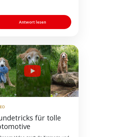
Antwort lesen
DEO
ndetricks für tolle
otomotive