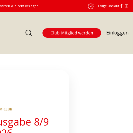
starten & direkt loslegen
Folge uns auf
Einloggen
Club-Mitglied werden
Club
IM CLUB
usgabe 8/9
026