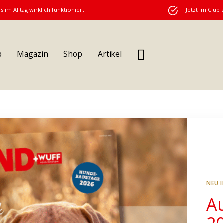
s im Alltag wirklich funktioniert.
Jetzt im Club 
b
Magazin
Shop
Artikel
NEU 
A
2