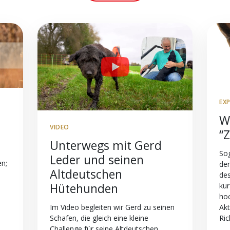
EX
W
VIDEO
“
Unterwegs mit Gerd
So
Leder und seinen
en;
de
Altdeutschen
des
Hütehunden
kur
hoc
Akt
Im Video begleiten wir Gerd zu seinen
Ric
Schafen, die gleich eine kleine
Challenge für seine Altdeutschen