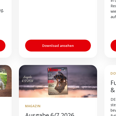
In 
Red
ng,
wie
auf
Download ansehen
DO
F
&
DE
ste
MAGAZIN
be
Ausgabe 6/7 2026
Fut