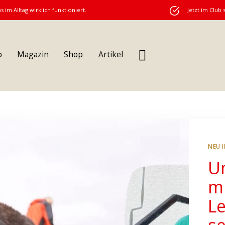
s im Alltag wirklich funktioniert.
Jetzt im Club 
b
Magazin
Shop
Artikel
NEU 
U
m
L
s