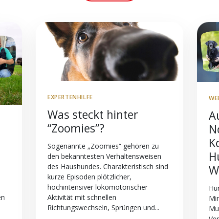
EXPERTENHILFE
WE
Was steckt hinter
A
“Zoomies”?
N
K
Sogenannte „Zoomies“ gehören zu
H
den bekanntesten Verhaltensweisen
des Haushundes. Charakteristisch sind
W
kurze Episoden plötzlicher,
hochintensiver lokomotorischer
Hun
Aktivität mit schnellen
en
Mim
Richtungswechseln, Sprüngen und...
Mu
Ver