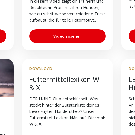
In diesem Video zeigt dir Trainerin und
ist
Redakteurin Vroni mit ihren Hunden,
wie du schrittweise verschiedene Tricks
aufbaust, die für tolle Fotomotive...
Video ansehen
DOWNLOAD
DO
Futtermittellexikon W
L
& X
H
DER HUND Club entschlüsselt: Was
Sch
steckt hinter der Zutatenliste deines
Anl
bevorzugten Hundefutters? Unser
des
Futtermittel-Lexikon klärt auf! Diesmal:
nic
W & X.
des
/im