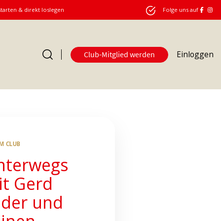
starten & direkt loslegen
Folge uns auf
Einloggen
Club-Mitglied werden
Club
IM CLUB
nterwegs
it Gerd
eder und
einen