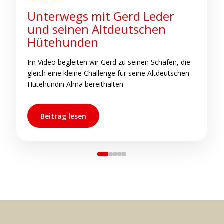
Unterwegs mit Gerd Leder
S
und seinen Altdeutschen
b
Hütehunden
C
h
Im Video begleiten wir Gerd zu seinen Schafen, die
s
gleich eine kleine Challenge für seine Altdeutschen
s
Hütehündin Alma bereithalten.
Beitrag lesen