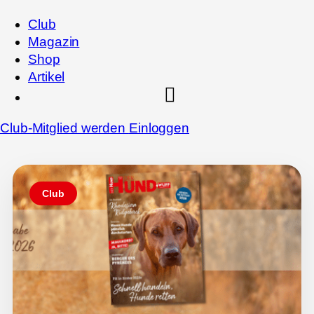
Club
Magazin
Shop
Artikel
Club-Mitglied werden
Einloggen
Club