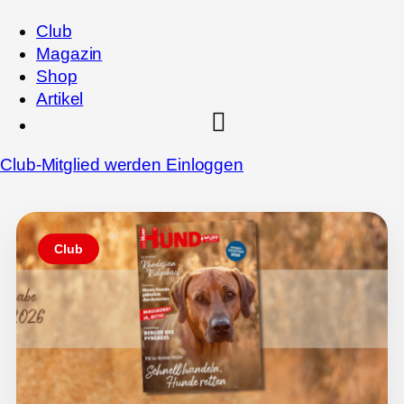
Club
Magazin
Shop
Artikel
Club-Mitglied werden
Einloggen
Club