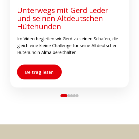
Unterwegs mit Gerd Leder
S
und seinen Altdeutschen
b
Hütehunden
C
h
Im Video begleiten wir Gerd zu seinen Schafen, die
s
gleich eine kleine Challenge für seine Altdeutschen
s
Hütehündin Alma bereithalten.
Beitrag lesen