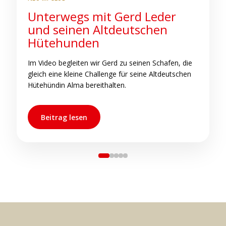
Unterwegs mit Gerd Leder
S
und seinen Altdeutschen
b
Hütehunden
C
h
Im Video begleiten wir Gerd zu seinen Schafen, die
s
gleich eine kleine Challenge für seine Altdeutschen
s
Hütehündin Alma bereithalten.
Beitrag lesen