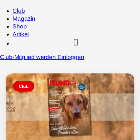
Club
Magazin
Shop
Artikel
Club-Mitglied werden
Einloggen
Club