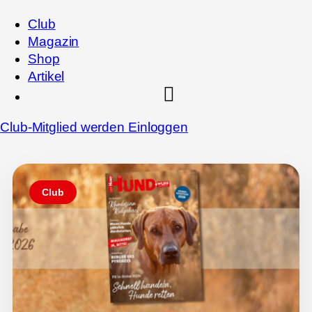
Club
Magazin
Shop
Artikel
Club-Mitglied werden
Einloggen
Club