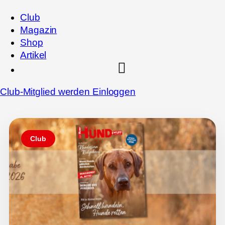
Club
Magazin
Shop
Artikel
Club-Mitglied werden
Einloggen
Club