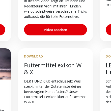
In diesem Video zeigt dir Trainerin und
ist
Redakteurin Vroni mit ihren Hunden,
wie du schrittweise verschiedene Tricks
aufbaust, die für tolle Fotomotive...
Video ansehen
DOWNLOAD
DO
Futtermittellexikon W
L
& X
H
DER HUND Club entschlüsselt: Was
Sch
steckt hinter der Zutatenliste deines
Anl
bevorzugten Hundefutters? Unser
des
Futtermittel-Lexikon klärt auf! Diesmal:
nic
W & X.
des
/im