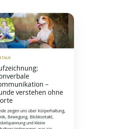
BTALK
ufzeichnung:
onverbale
ommunikation –
unde verstehen ohne
orte
de zeigen uns über Körperhaltung,
ik, Bewegung, Blickkontakt,
skelspannung und kleine
haltensänderungen, was sie