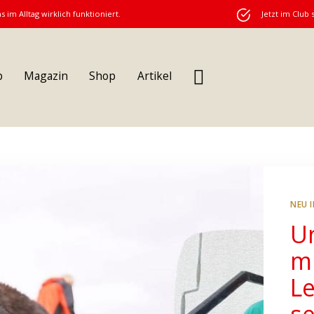
s im Alltag wirklich funktioniert.
Jetzt im Club 
b
Magazin
Shop
Artikel
NEU 
U
m
L
s