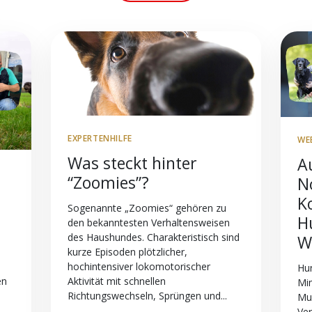
EXPERTENHILFE
WE
Was steckt hinter
A
“Zoomies”?
N
K
Sogenannte „Zoomies“ gehören zu
H
den bekanntesten Verhaltensweisen
des Haushundes. Charakteristisch sind
W
kurze Episoden plötzlicher,
hochintensiver lokomotorischer
Hun
Aktivität mit schnellen
en
Mim
Richtungswechseln, Sprüngen und...
Mu
Ver