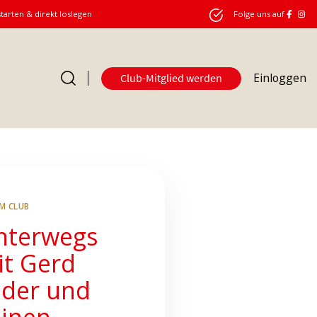
starten & direkt loslegen
Folge uns auf
Einloggen
Club-Mitglied werden
Club
IM CLUB
nterwegs
it Gerd
eder und
einen