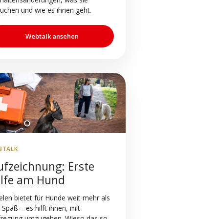
uchen und wie es ihnen geht.
Webtalk ansehen
BTALK
ufzeichnung: Erste
ilfe am Hund
elen bietet für Hunde weit mehr als
 Spaß – es hilft ihnen, mit
fregung umzugehen. Wieso das so