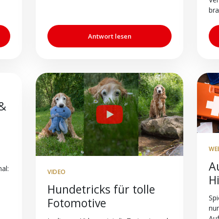
bra
Antwort lesen
 &
WE
A
al:
VIDEO
H
Hundetricks für tolle
Spi
Fotomotive
nur
Au