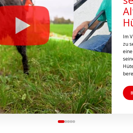
A
H
Im V
zu s
eine
sein
Hüt
bere
B