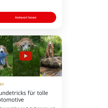
Antwort lesen
DEO
ndetricks für tolle
otomotive