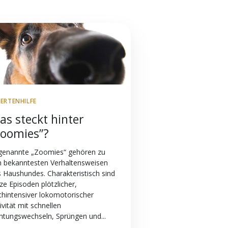
PERTENHILFE
as steckt hinter
Zoomies”?
genannte „Zoomies“ gehören zu
n bekanntesten Verhaltensweisen
 Haushundes. Charakteristisch sind
ze Episoden plötzlicher,
hintensiver lokomotorischer
ivität mit schnellen
htungswechseln, Sprüngen und...