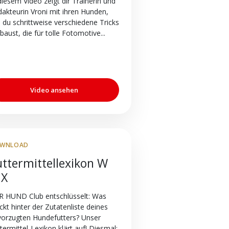
diesem Video zeigt dir Trainerin und
akteurin Vroni mit ihren Hunden,
 du schrittweise verschiedene Tricks
baust, die für tolle Fotomotive...
Video ansehen
WNLOAD
uttermittellexikon W
 X
R HUND Club entschlüsselt: Was
ckt hinter der Zutatenliste deines
vorzugten Hundefutters? Unser
termittel-Lexikon klärt auf! Diesmal: