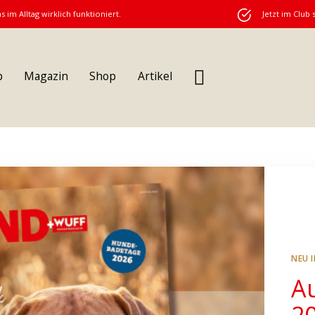
s im Alltag wirklich funktioniert.
Jetzt im Club 
b
Magazin
Shop
Artikel
NEU 
A
2