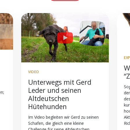
EX
W
VIDEO
“
Unterwegs mit Gerd
So
Leder und seinen
en;
de
Altdeutschen
des
Hütehunden
kur
hoc
Akt
Im Video begleiten wir Gerd zu seinen
Ric
Schafen, die gleich eine kleine
Challenge für seine Altdeutschen