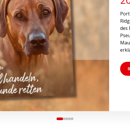
Port
Ridg
des 
Pseu
Maul
erkl
B