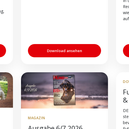
In 
Red
ng,
wie
auf
Download ansehen
DO
F
&
DE
ste
MAGAZIN
be
Ausgabe 6/7 2026
Fut