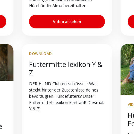
Hütehündin Alma bereithalten.
Video ansehen
DOWNLOAD
Futtermittellexikon Y &
Z
DER HUND Club entschlüsselt: Was
steckt hinter der Zutatenliste deines
bevorzugten Hundefutters? Unser
Futtermittel-Lexikon klärt auf! Diesmal:
VI
Y & Z.
Hu
F
e