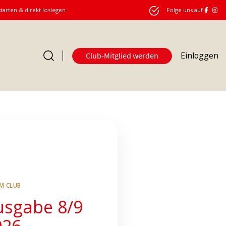
starten & direkt loslegen
Folge uns auf
Einloggen
Club-Mitglied werden
Club
IM CLUB
usgabe 8/9
026