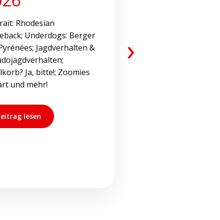
rait: Rhodesian
eback; Underdogs: Berger
›
Pyrénées; Jagdverhalten &
dojagdverhalten;
korb? Ja, bitte!; Zoomies
ärt und mehr!
eitrag lesen