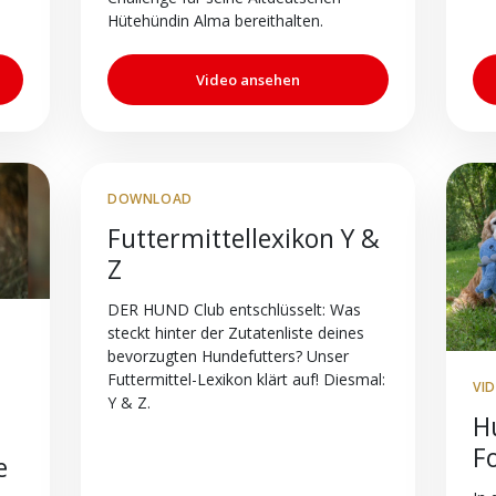
Hütehündin Alma bereithalten.
Video ansehen
DOWNLOAD
Futtermittellexikon Y &
Z
DER HUND Club entschlüsselt: Was
steckt hinter der Zutatenliste deines
bevorzugten Hundefutters? Unser
Futtermittel-Lexikon klärt auf! Diesmal:
VI
Y & Z.
Hu
F
e