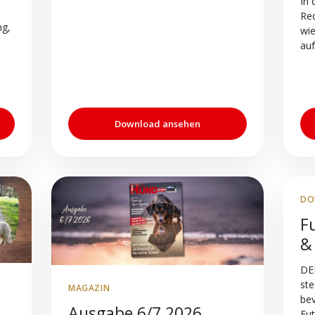
In 
Red
ng,
wie
auf
Download ansehen
DO
F
&
DE
ste
MAGAZIN
be
Ausgabe 6/7 2026
Fut