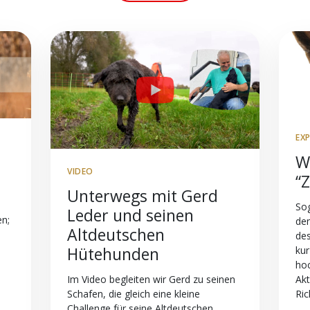
EX
W
VIDEO
“
Unterwegs mit Gerd
So
Leder und seinen
en;
de
Altdeutschen
des
Hütehunden
kur
hoc
Akt
Im Video begleiten wir Gerd zu seinen
Ric
Schafen, die gleich eine kleine
Challenge für seine Altdeutschen