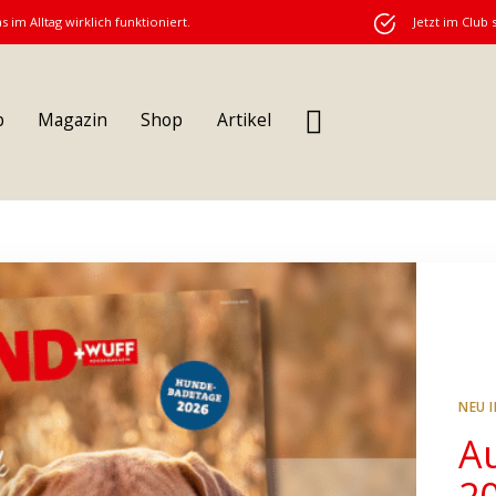
s im Alltag wirklich funktioniert.
Jetzt im Club 
b
Magazin
Shop
Artikel
NEU 
A
2