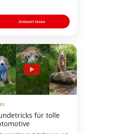
Antwort lesen
DEO
ndetricks für tolle
otomotive