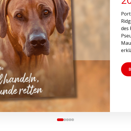
Port
Ridg
des 
Pseu
Maul
erkl
B