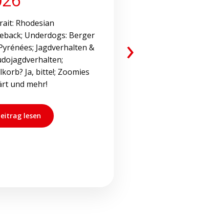
rait: Rhodesian
eback; Underdogs: Berger
›
Pyrénées; Jagdverhalten &
dojagdverhalten;
korb? Ja, bitte!; Zoomies
ärt und mehr!
eitrag lesen