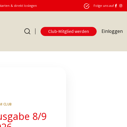
starten & direkt loslegen
Folge uns auf
Einloggen
Club-Mitglied werden
Club
IM CLUB
usgabe 8/9
026