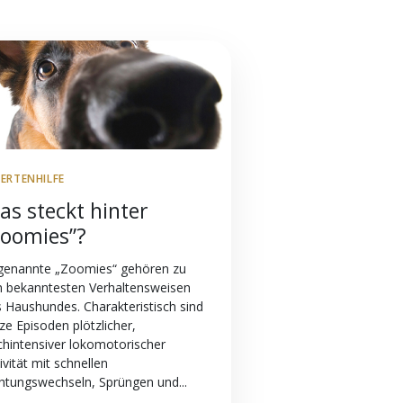
PERTENHILFE
as steckt hinter
Zoomies”?
genannte „Zoomies“ gehören zu
n bekanntesten Verhaltensweisen
 Haushundes. Charakteristisch sind
ze Episoden plötzlicher,
hintensiver lokomotorischer
ivität mit schnellen
htungswechseln, Sprüngen und...