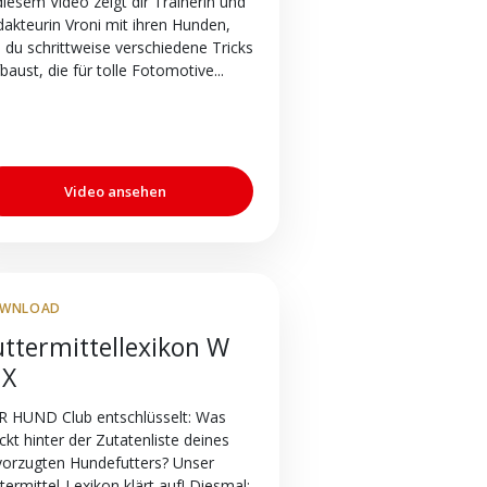
diesem Video zeigt dir Trainerin und
akteurin Vroni mit ihren Hunden,
 du schrittweise verschiedene Tricks
baust, die für tolle Fotomotive...
Video ansehen
WNLOAD
uttermittellexikon W
 X
R HUND Club entschlüsselt: Was
ckt hinter der Zutatenliste deines
vorzugten Hundefutters? Unser
termittel-Lexikon klärt auf! Diesmal: