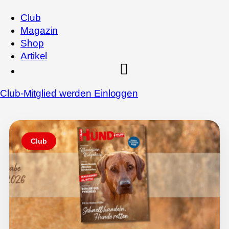
Club
Magazin
Shop
Artikel
Club-Mitglied werden
Einloggen
Club