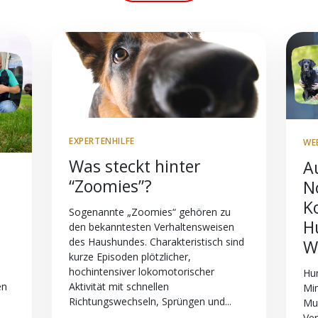
EXPERTENHILFE
WE
Was steckt hinter
A
“Zoomies”?
N
K
Sogenannte „Zoomies“ gehören zu
H
den bekanntesten Verhaltensweisen
des Haushundes. Charakteristisch sind
W
kurze Episoden plötzlicher,
hochintensiver lokomotorischer
Hun
Aktivität mit schnellen
en
Mim
Richtungswechseln, Sprüngen und...
Mu
Ver