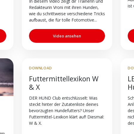
In diesem Video zeigt dir Trainerin und
ist
Redakteurin Vroni mit ihren Hunden,
wie du schrittweise verschiedene Tricks
aufbaust, die für tolle Fotomotive...
Video ansehen
DOWNLOAD
DO
Futtermittellexikon W
L
& X
H
DER HUND Club entschlüsselt: Was
Sch
steckt hinter der Zutatenliste deines
Anl
bevorzugten Hundefutters? Unser
des
Futtermittel-Lexikon klärt auf! Diesmal:
nic
W & X.
des
/im