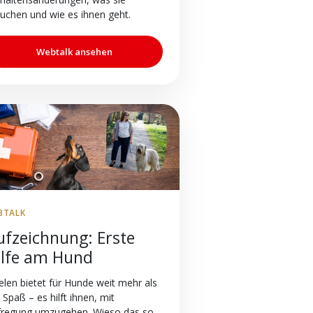
uchen und wie es ihnen geht.
Webtalk ansehen
BTALK
ufzeichnung: Erste
ilfe am Hund
elen bietet für Hunde weit mehr als
 Spaß – es hilft ihnen, mit
fregung umzugehen. Wieso das so