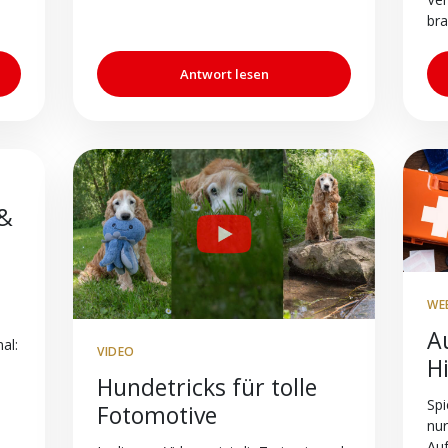
bra
Antwort lesen
 &
WE
A
al:
VIDEO
H
Hundetricks für tolle
Spi
Fotomotive
nur
Au