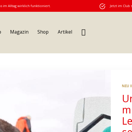
s im Alltag wirklich funktioniert.
Jetzt im Club 
b
Magazin
Shop
Artikel
NEU 
U
m
L
s