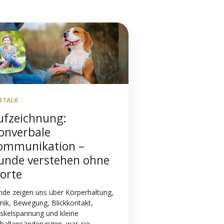
BTALK
ufzeichnung:
onverbale
ommunikation –
unde verstehen ohne
orte
de zeigen uns über Körperhaltung,
ik, Bewegung, Blickkontakt,
skelspannung und kleine
haltensänderungen, was sie