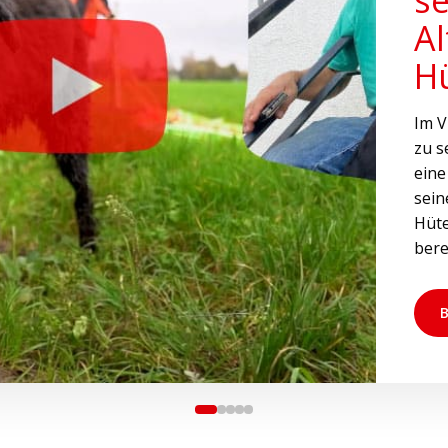
A
H
Im V
zu s
eine
sein
Hüt
bere
B