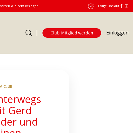
starten & direkt loslegen
Folge uns auf
Einloggen
Club-Mitglied werden
Club
IM CLUB
nterwegs
it Gerd
eder und
einen