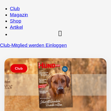
Club
Magazin
Shop
Artikel
Club-Mitglied werden
Einloggen
Club