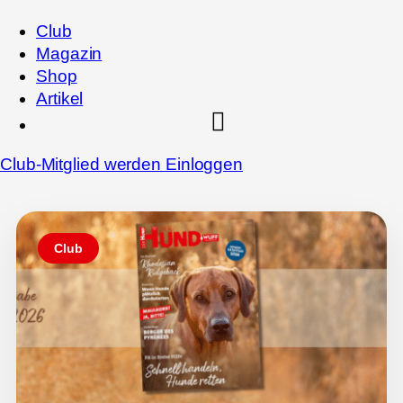
Club
Magazin
Shop
Artikel
Club-Mitglied werden
Einloggen
Club