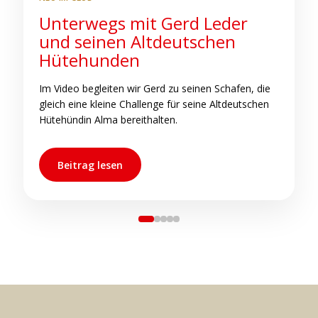
Unterwegs mit Gerd Leder
S
und seinen Altdeutschen
b
Hütehunden
C
h
Im Video begleiten wir Gerd zu seinen Schafen, die
s
gleich eine kleine Challenge für seine Altdeutschen
s
Hütehündin Alma bereithalten.
Beitrag lesen