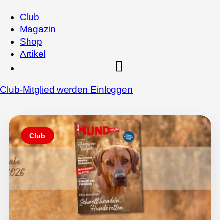
Club
Magazin
Shop
Artikel
Club-Mitglied werden
Einloggen
Club